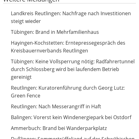
Nachfrage nach Investitionen steigt wieder
Landkreis Reutlingen: Nachfrage nach Investitionen
steigt wieder
Brand in Mehrfamilienhaus
Tübingen: Brand in Mehrfamilienhaus
Erntepressegespräch des Kreisbauernverbands
Hayingen-Kochstetten: Erntepressegespräch des
Reutlingen
Kreisbauernverbands Reutlingen
Keine Vollsperrung nötig: Radfahrertunnel durch
Tübingen: Keine Vollsperrung nötig: Radfahrertunnel
Schlossberg wird bei laufendem Betrieb gereinigt
durch Schlossberg wird bei laufendem Betrieb
gereinigt
Kuratorenführung durch Georg Lutz: Green Fence
Reutlingen: Kuratorenführung durch Georg Lutz:
Green Fence
Nach Messerangriff in Haft
Reutlingen: Nach Messerangriff in Haft
Vorerst kein Windenergiepark bei Ostdorf
Balingen: Vorerst kein Windenergiepark bei Ostdorf
Brand bei Wanderparkplatz
Ammerbuch: Brand bei Wanderparkplatz