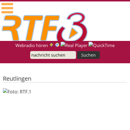
RTF.1 - Radio für die Region Neckar-Alb
Suche
Webradio hören
Reutlingen
Trotz Regen zufrieden: Bilanz zum
Reutlinger Herbst