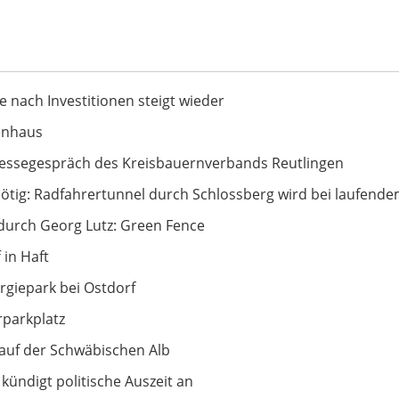
t wieder
e nach Investitionen steigt wieder
enhaus
uernverbands Reutlingen
ressegespräch des Kreisbauernverbands Reutlingen
ertunnel durch Schlossberg wird bei laufendem Betrieb gere
ötig: Radfahrertunnel durch Schlossberg wird bei laufendem
tz: Green Fence
durch Georg Lutz: Green Fence
 in Haft
Ostdorf
rgiepark bei Ostdorf
parkplatz
ischen Alb
auf der Schwäbischen Alb
Auszeit an
kündigt politische Auszeit an