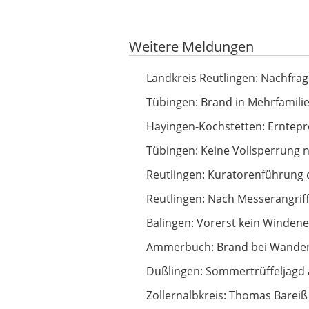
Google-Werbeanzeige
Weitere Meldungen
Nachfrage nach Investitionen steig
Landkreis Reutlingen: Nachfrag
Brand in Mehrfamilienhaus
Tübingen: Brand in Mehrfamili
Erntepressegespräch des Kreisba
Hayingen-Kochstetten: Erntep
Keine Vollsperrung nötig: Radfahr
Tübingen: Keine Vollsperrung n
Kuratorenführung durch Georg Lu
Reutlingen: Kuratorenführung 
Nach Messerangriff in Haft
Reutlingen: Nach Messerangriff
Vorerst kein Windenergiepark bei 
Balingen: Vorerst kein Windene
Brand bei Wanderparkplatz
Ammerbuch: Brand bei Wander
Sommertrüffeljagd auf der Schwäb
Dußlingen: Sommertrüffeljagd 
Thomas Bareiß kündigt politische 
Zollernalbkreis: Thomas Bareiß 