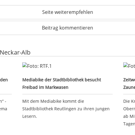
Seite weiterempfehlen
Beitrag kommentieren
 Neckar-Alb
h auf den Wochenmarkt
Mediabike der Stadtbibliothek besucht Freibad 
Zeit
 den
Mediabike der Stadtbibliothek besucht
Zeitw
Freibad im Markwasen
Zaun
“ -
Mit dem Mediabike kommt die
Die K
hema
Stadtbibliothek Reutlingen zu ihren jungen
Obern
Lesern.
ab Mi
Tagen