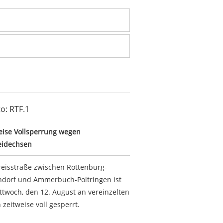
im Markwasen
weise Vollsperrung wegen Zauneidechsen
eise Vollsperrung wegen
eidechsen
reisstraße zwischen Rottenburg-
dorf und Ammerbuch-Poltringen ist
ttwoch, den 12. August an vereinzelten
 zeitweise voll gesperrt.