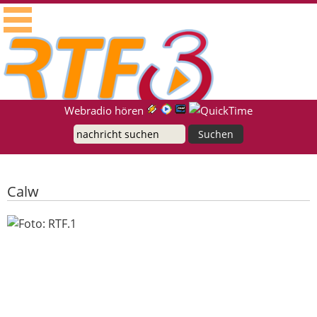
RTF.1 - Radio für die Region Neckar-Alb
Suche
Webradio hören
Calw
Tübinger Gastronomie-Nachwuchs
erfolgreich