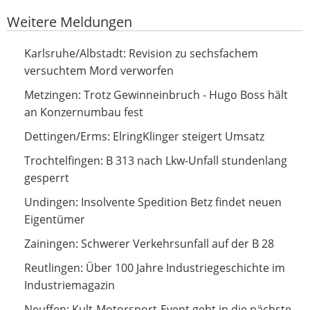
Weitere Meldungen
Revision zu sechsfachem versuchtem Mord verworfen
Karlsruhe/Albstadt: Revision zu sechsfachem
versuchtem Mord verworfen
Trotz Gewinneinbruch - Hugo Boss hält an
Metzingen: Trotz Gewinneinbruch - Hugo Boss hält
Konzernumbau fest
an Konzernumbau fest
ElringKlinger steigert Umsatz
Dettingen/Erms: ElringKlinger steigert Umsatz
B 313 nach Lkw-Unfall stundenlang gesperrt
Trochtelfingen: B 313 nach Lkw-Unfall stundenlang
gesperrt
Insolvente Spedition Betz findet neuen Eigentümer
Undingen: Insolvente Spedition Betz findet neuen
Eigentümer
Schwerer Verkehrsunfall auf der B 28
Zainingen: Schwerer Verkehrsunfall auf der B 28
Über 100 Jahre Industriegeschichte im Industriemagazin
Reutlingen: Über 100 Jahre Industriegeschichte im
Industriemagazin
Kult-Motorsport-Event geht in die nächste Runde: Am 6.
Neuffen: Kult-Motorsport-Event geht in die nächste