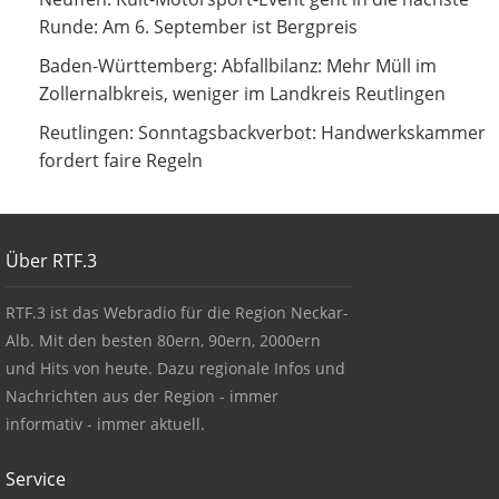
September ist Bergpreis
Runde: Am 6. September ist Bergpreis
Abfallbilanz: Mehr Müll im Zollernalbkreis, weniger im
Baden-Württemberg: Abfallbilanz: Mehr Müll im
Landkreis Reutlingen
Zollernalbkreis, weniger im Landkreis Reutlingen
Sonntagsbackverbot: Handwerkskammer fordert faire
Reutlingen: Sonntagsbackverbot: Handwerkskammer
Regeln
fordert faire Regeln
Footer
Über RTF.3
About BWeins
RTF.3 ist das Webradio für die Region Neckar-
Alb. Mit den besten 80ern, 90ern, 2000ern
und Hits von heute. Dazu regionale Infos und
Nachrichten aus der Region - immer
informativ - immer aktuell.
Service