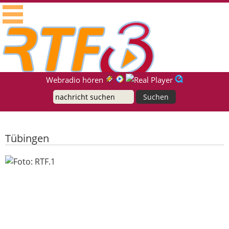
RTF.1 - Radio für die Region Neckar-Alb
Suche
Webradio hören
Tübingen
Erstes Parkhaus für Fahrräder