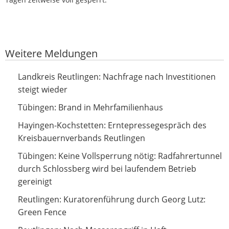
Google-Werbeanzeige
Weitere Meldungen
Nachfrage nach Investitionen steigt wieder
Landkreis Reutlingen: Nachfrage nach Investitionen
steigt wieder
Brand in Mehrfamilienhaus
Tübingen: Brand in Mehrfamilienhaus
Erntepressegespräch des Kreisbauernverbands
Hayingen-Kochstetten: Erntepressegespräch des
Reutlingen
Kreisbauernverbands Reutlingen
Keine Vollsperrung nötig: Radfahrertunnel durch
Tübingen: Keine Vollsperrung nötig: Radfahrertunnel
Schlossberg wird bei laufendem Betrieb gereinigt
durch Schlossberg wird bei laufendem Betrieb
gereinigt
Kuratorenführung durch Georg Lutz: Green Fence
Reutlingen: Kuratorenführung durch Georg Lutz:
Green Fence