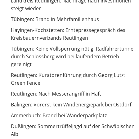
Nachfrage nach Investitionen steigt wieder
Landkreis Reutlingen: Nachfrage nach Investitionen
steigt wieder
Brand in Mehrfamilienhaus
Tübingen: Brand in Mehrfamilienhaus
Erntepressegespräch des Kreisbauernverbands
Hayingen-Kochstetten: Erntepressegespräch des
Reutlingen
Kreisbauernverbands Reutlingen
Keine Vollsperrung nötig: Radfahrertunnel durch
Tübingen: Keine Vollsperrung nötig: Radfahrertunnel
Schlossberg wird bei laufendem Betrieb gereinigt
durch Schlossberg wird bei laufendem Betrieb
gereinigt
Kuratorenführung durch Georg Lutz: Green Fence
Reutlingen: Kuratorenführung durch Georg Lutz:
Green Fence
Nach Messerangriff in Haft
Reutlingen: Nach Messerangriff in Haft
Vorerst kein Windenergiepark bei Ostdorf
Balingen: Vorerst kein Windenergiepark bei Ostdorf
Brand bei Wanderparkplatz
Ammerbuch: Brand bei Wanderparkplatz
Sommertrüffeljagd auf der Schwäbischen Alb
Dußlingen: Sommertrüffeljagd auf der Schwäbischen
Alb