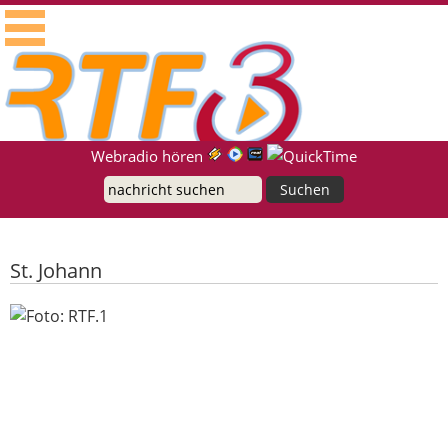
RTF.1 - Radio für die Region Neckar-Alb
Suche
Webradio hören
St. Johann
Unfall gebaut und zu Fuß geflüchtet