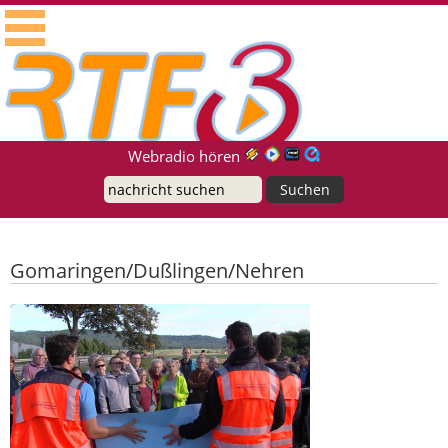
RTF.1 - Radio für die Region Neckar-Alb
Suche
Webradio hören
Gomaringen/Dußlingen/Nehren
Spaziergang zur Regionalstadtbahn:
Planer erläutern Einzelheiten zur
Gomaringer Spange