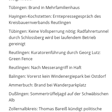
Brand in Mehrfamilienhaus
Tübingen: Brand in Mehrfamilienhaus
Erntepressegespräch des Kreisbauernverbands
Hayingen-Kochstetten: Erntepressegespräch des
Reutlingen
Kreisbauernverbands Reutlingen
Keine Vollsperrung nötig: Radfahrertunnel durch
Tübingen: Keine Vollsperrung nötig: Radfahrertunnel
Schlossberg wird bei laufendem Betrieb gereinigt
durch Schlossberg wird bei laufendem Betrieb
gereinigt
Kuratorenführung durch Georg Lutz: Green Fence
Reutlingen: Kuratorenführung durch Georg Lutz:
Green Fence
Nach Messerangriff in Haft
Reutlingen: Nach Messerangriff in Haft
Vorerst kein Windenergiepark bei Ostdorf
Balingen: Vorerst kein Windenergiepark bei Ostdorf
Brand bei Wanderparkplatz
Ammerbuch: Brand bei Wanderparkplatz
Sommertrüffeljagd auf der Schwäbischen Alb
Dußlingen: Sommertrüffeljagd auf der Schwäbischen
Alb
Thomas Bareiß kündigt politische Auszeit an
Zollernalbkreis: Thomas Bareiß kündigt politische