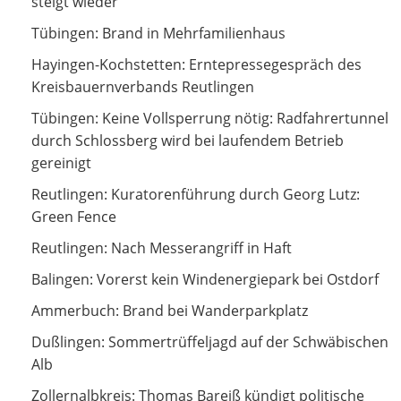
steigt wieder
Brand in Mehrfamilienhaus
Tübingen: Brand in Mehrfamilienhaus
Erntepressegespräch des Kreisbauernverbands
Hayingen-Kochstetten: Erntepressegespräch des
Reutlingen
Kreisbauernverbands Reutlingen
Keine Vollsperrung nötig: Radfahrertunnel durch
Tübingen: Keine Vollsperrung nötig: Radfahrertunnel
Schlossberg wird bei laufendem Betrieb gereinigt
durch Schlossberg wird bei laufendem Betrieb
gereinigt
Kuratorenführung durch Georg Lutz: Green Fence
Reutlingen: Kuratorenführung durch Georg Lutz:
Green Fence
Nach Messerangriff in Haft
Reutlingen: Nach Messerangriff in Haft
Vorerst kein Windenergiepark bei Ostdorf
Balingen: Vorerst kein Windenergiepark bei Ostdorf
Brand bei Wanderparkplatz
Ammerbuch: Brand bei Wanderparkplatz
Sommertrüffeljagd auf der Schwäbischen Alb
Dußlingen: Sommertrüffeljagd auf der Schwäbischen
Alb
Thomas Bareiß kündigt politische Auszeit an
Zollernalbkreis: Thomas Bareiß kündigt politische