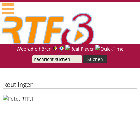
RTF.1 - Radio für die Region Neckar-Alb
Suche
Webradio hören
Reutlingen
Polizei warnt vor Autokorsos bei WM-
Fanfeiern