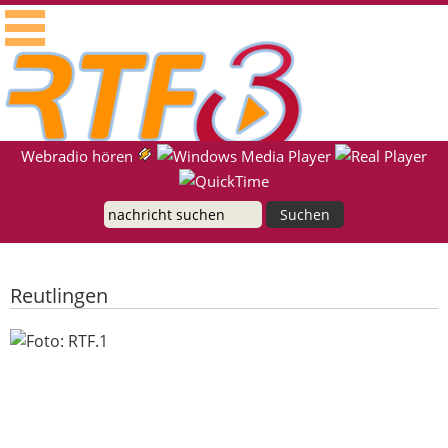
RTF.1 - Radio für die Region Neckar-Alb
Suche
Webradio hören
Reutlingen
Eichenprozessionsspinner: Starker
Befall