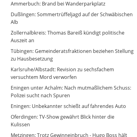
Brand bei Wanderparkplatz
Ammerbuch: Brand bei Wanderparkplatz
Sommertrüffeljagd auf der Schwäbischen Alb
Dußlingen: Sommertrüffeljagd auf der Schwäbischen
Alb
Thomas Bareiß kündigt politische Auszeit an
Zollernalbkreis: Thomas Bareiß kündigt politische
Auszeit an
Gemeinderatsfraktionen beziehen Stellung zu
Tübingen: Gemeinderatsfraktionen beziehen Stellung
Hausbesetzung
zu Hausbesetzung
Revision zu sechsfachem versuchtem Mord verworfen
Karlsruhe/Albstadt: Revision zu sechsfachem
versuchtem Mord verworfen
Nach mutmaßlichem Schuss: Polizei sucht nach Spuren
Eningen unter Achalm: Nach mutmaßlichem Schuss:
Polizei sucht nach Spuren
Unbekannter schießt auf fahrendes Auto
Eningen: Unbekannter schießt auf fahrendes Auto
TV-Show gewährt Blick hinter die Kulissen
Oferdingen: TV-Show gewährt Blick hinter die
Kulissen
Trotz Gewinneinbruch - Hugo Boss hält an
Metzingen: Trotz Gewinneinbruch - Hugo Boss hält