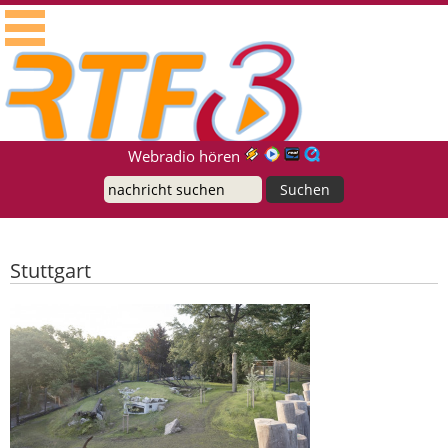
RTF.1 - Radio für die Region Neckar-Alb
Suche
Webradio hören
Stuttgart
Neue Anlage für Amur-Tiger in
Wilhelma