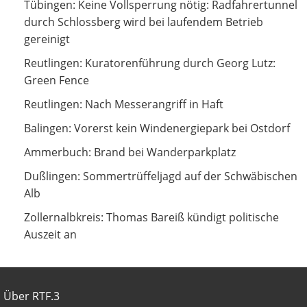
Keine Vollsperrung nötig: Radfahrertunnel durch
Tübingen: Keine Vollsperrung nötig: Radfahrertunnel
Schlossberg wird bei laufendem Betrieb gereinigt
durch Schlossberg wird bei laufendem Betrieb
gereinigt
Kuratorenführung durch Georg Lutz: Green Fence
Reutlingen: Kuratorenführung durch Georg Lutz:
Green Fence
Nach Messerangriff in Haft
Reutlingen: Nach Messerangriff in Haft
Vorerst kein Windenergiepark bei Ostdorf
Balingen: Vorerst kein Windenergiepark bei Ostdorf
Brand bei Wanderparkplatz
Ammerbuch: Brand bei Wanderparkplatz
Sommertrüffeljagd auf der Schwäbischen Alb
Dußlingen: Sommertrüffeljagd auf der Schwäbischen
Alb
Thomas Bareiß kündigt politische Auszeit an
Zollernalbkreis: Thomas Bareiß kündigt politische
Auszeit an
Footer
Über RTF.3
About BWeins